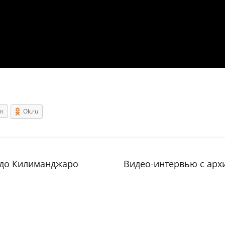
om
Ok.ru
 до Килиманджаро
Видео-интервью с ар