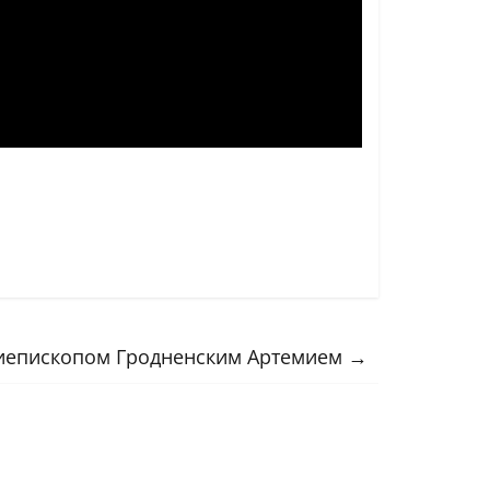
хиепископом Гродненским Артемием
→