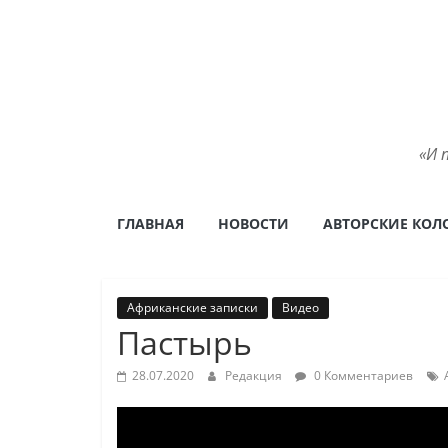
Skip
to
content
«И 
ГЛАВНАЯ
НОВОСТИ
АВТОРСКИЕ КОЛ
Африканские записки
Видео
Пастырь
28.07.2020
Редакция
0 Комментариев