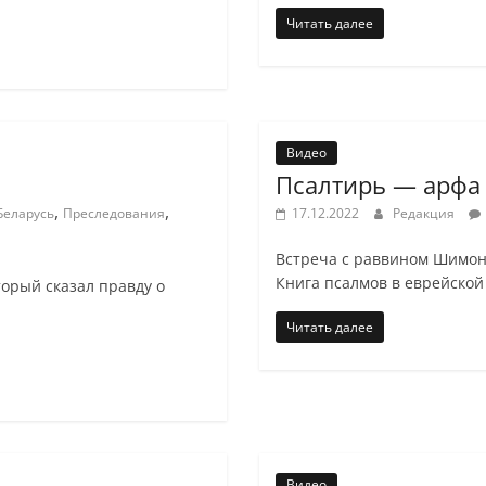
Читать далее
Видео
Псалтирь — арфа
,
,
Беларусь
Преследования
17.12.2022
Редакция
Встреча с раввином Шимон
Книга псалмов в еврейской
торый сказал правду о
Читать далее
Видео