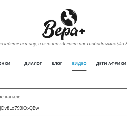
позна́ете истину, и истина сделает вас свободными» (Ин 8
ОНКИ
ДИАЛОГ
БЛОГ
ВИДЕО
ДЕТИ АФРИКИ
e-канале:
JDv8Lo793ICt-QBw