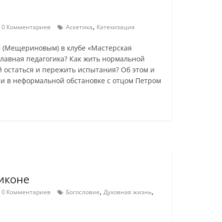
,
0 Комментариев
Аскетика
Катехизация
м (Мещериновым) в клубе «Мастерская
славная педагогика? Как жить нормальной
й остаться и пережить испытания? Об этом и
и в неформальной обстановке с отцом Петром
иконе
,
,
0 Комментариев
Богословие
Духовная жизнь