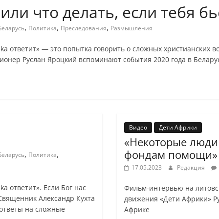
или что делать, если тебя 
,
,
,
Беларусь
Политика
Преследования
Размышления
ka ответит» — это попытка говорить о сложных христианских в
ионер Руслан Яроцкий вспоминают события 2020 года в Беларус
Видео
Дети Африки
«Некоторые люди
фондам помощи»
,
,
Беларусь
Политика
17.05.2023
Редакция
a ответит». Если Бог нас
Фильм-интервью на литовск
? Священник Александр Кухта
движения «Дети Африки» Р
 ответы на сложные
Африке