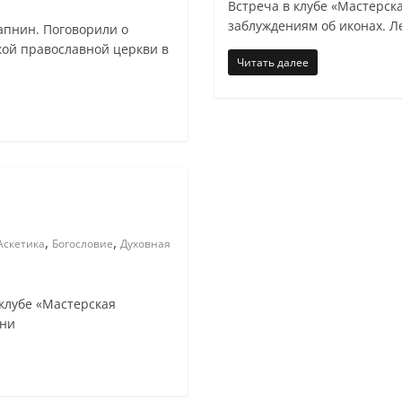
Встреча в клубе «Мастерс
заблуждениям об иконах. 
апнин. Поговорили о
кой православной церкви в
Читать далее
,
,
Аскетика
Богословие
Духовная
клубе «Мастерская
зни