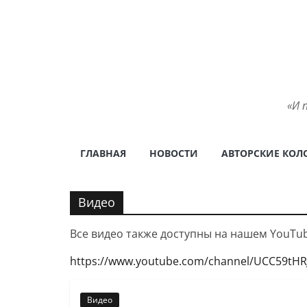
Skip
to
content
«И 
ГЛАВНАЯ
НОВОСТИ
АВТОРСКИЕ КОЛ
Видео
Все видео также доступны на нашем YouTub
https://www.youtube.com/channel/UCC59tHR
Видео