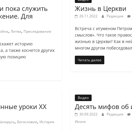
и пока служить
Жизнь в Церкви
жение. Для
26.11.2022
Редакция
Встреча с игуменом Петро
,
,
ойна
Литва
Преследования
смыслов». Что такое право
жизнью в Церкви? Как в не
сскажет историю
многом другом побеседовал
, а также коснется других
нную позицию
Читать далее
Видео
енные уроки ХХ
Десять мифов об 
30.09.2022
Редакция
,
,
Икона
Беларусь
Богословие
История