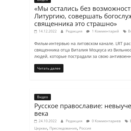
«Мы остались без возможност
Литургию, совершать богослу
священника это страшно»
14.12.2022
Редакция
1 Комментарий
В
Фильм-интервью на литовском канале. LRT ра
священника отца Виталия Моцкуса из Вильнюса
людей, которые пострадали за свою антивое
Читать далее
Видео
Русское православие: невыуч
века
24.10.2022
Редакция
0 Комментариев
,
,
Церкви
Преследования
Россия