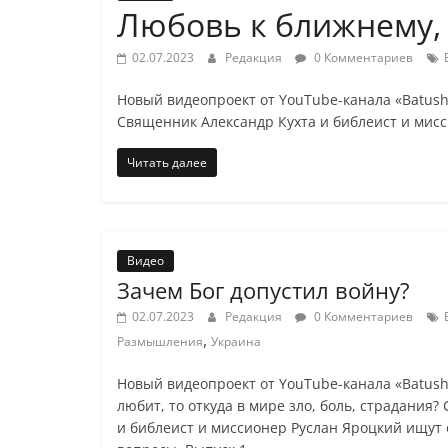
Любовь к ближнему, 
02.07.2023
Редакция
0 Комментариев
Новый видеопроект от YouTube-канала «Batush
Священник Александр Кухта и библеист и мисс
Читать далее
Видео
Зачем Бог допустил войну?
02.07.2023
Редакция
0 Комментариев
,
Размышления
Украина
Новый видеопроект от YouTube-канала «Batushk
любит, то откуда в мире зло, боль, страдания
и библеист и миссионер Руслан Яроцкий ищут