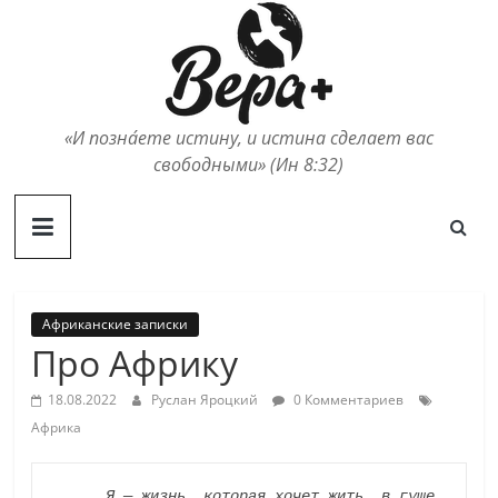
Skip
to
content
«И позна́ете истину, и истина сделает вас
свободными» (Ин 8:32)
Африканские записки
Про Африку
18.08.2022
Руслан Яроцкий
0 Комментариев
Африка
Я — жизнь, которая хочет жить, в гуще 