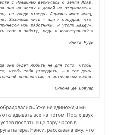
есте с Ноеминью вернулась с земли Моав.

ра она на ногах и домой не отлучалась».

ли. Захочешь пить — иди к сосудам, что 
принесли мои работники, и утоли жажду».

ть твою и заботу, ведь я чужестранка?!»

Книга Руфи

да она будет любить не для того, чтобы 
го, чтобы себя утвердить, — в тот день 
тельной опасностью, а источником жизни.

Симона де Бовуар
 обрадовались. Уже не единожды мы
 откладывать все на потом. После двух
успев поспать еще пару часов в
га патера, Нэнси, рассказала ему, что