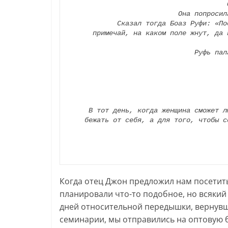
Она попросил
 Сказал тогда Боаз Руфи: «Послушай, дочь моя! Не ходи подбирать колосья на другое поле, не уходи отсюда. Держись моих жниц,

примечай, на каком поле жнут, да 
Руфь пал
В тот день, когда женщина сможет л
бежать от себя, а для того, чтобы с
Когда отец Джон предложил нам посетит
планировали что-то подобное, но всякий
дней относительной передышки, вернувш
семинарии, мы отправились на оптовую ба