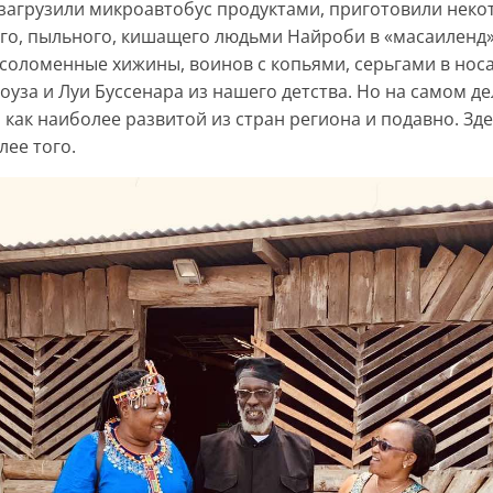
загрузили микроавтобус продуктами, приготовили неко
ого, пыльного, кишащего людьми Найроби в «масаиленд»
 соломенные хижины, воинов с копьями, серьгами в но
оуза и Луи Буссенара из нашего детства. Но на самом д
 как наиболее развитой из стран региона и подавно. Зд
лее того.