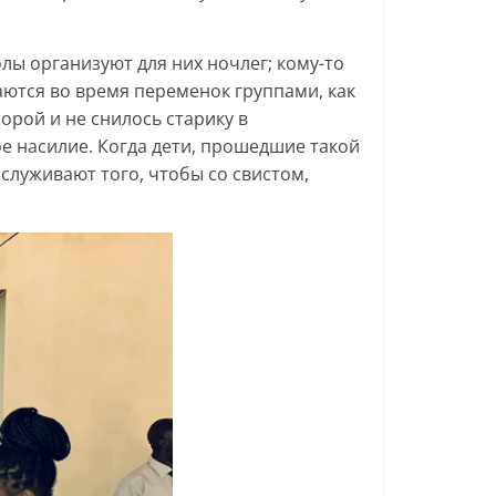
олы организуют для них ночлег; кому-то
аются во время переменок группами, как
порой и не снилось старику в
е насилие. Когда дети, прошедшие такой
заслуживают того, чтобы со свистом,