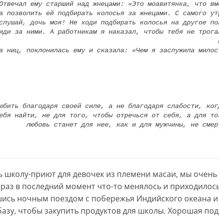
Отвечал ему старший над жнецами: «Это моавитянка, что вм
а позволить ей подбирать колосья за жнецами. С самого ут
иди за ними. А работникам я наказал, чтобы тебя не трога
а ниц, поклонилась ему и сказала: «Чем я заслужила милос
юбить благодаря своей силе, а не благодаря слабости, ког
ебя найти, не для того, чтобы отречься от себя, а для то
любовь станет для нее, как и для мужчины, не смер
ь школу-приют для девочек из племени масаи, мы очень
 раз в последний момент что-то менялось и приходилось
ись ночным поездом с побережья Индийского океана и 
зу, чтобы закупить продуктов для школы. Хорошая подру