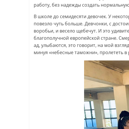
работу, без надежды создать нормальну
В школе до семидесяти девочек. У некото
повезло чуть больше. Девчонки, с досто
воробьи, и весело щебечут. И это удивите
благополучной европейской стране. Смер
ад, улыбаются, это говорит, на мой взгля
минуя «небесные таможни», пролететь в 