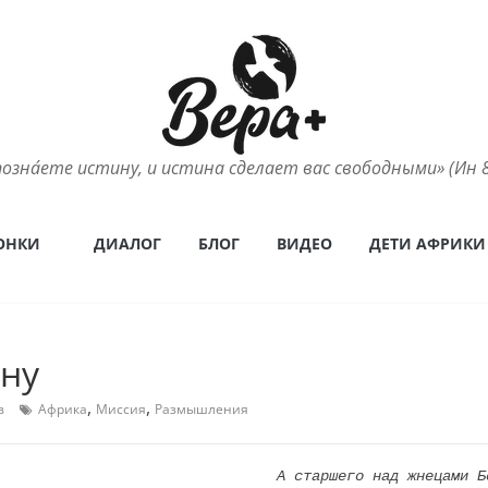
позна́ете истину, и истина сделает вас свободными» (Ин 8
ОНКИ
ДИАЛОГ
БЛОГ
ВИДЕО
ДЕТИ АФРИКИ
ну
,
,
в
Африка
Миссия
Размышления
А старшего над жнецами Б