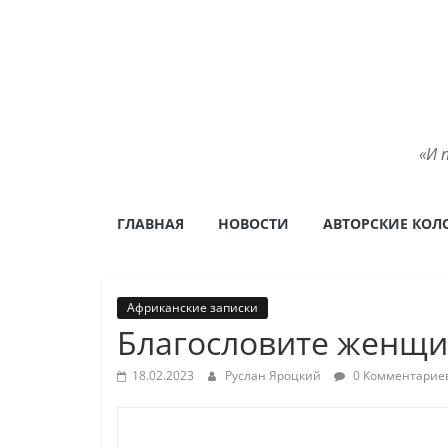
Skip
to
content
«И 
ГЛАВНАЯ
НОВОСТИ
АВТОРСКИЕ КОЛ
Африканские записки
Благословите женщи
18.02.2023
Руслан Яроцкий
0 Комментарие