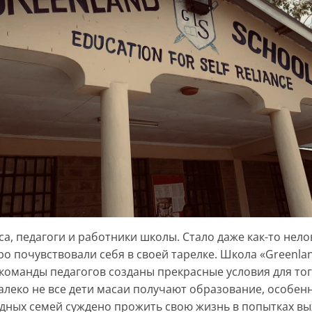
, педагоги и работники школы. Стало даже как-то нелов
тро почувствовали себя в своей тарелке. Школа «Greenl
 команды педагогов созданы прекрасные условия для то
алеко не все дети масаи получают образование, особенн
дных семей суждено прожить свою жизнь в попытках вы