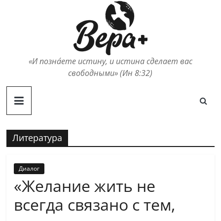
Skip
to
content
«И позна́ете истину, и истина сделает вас
свободными» (Ин 8:32)
Литература
Диалог
«Желание жить не
всегда связано с тем,