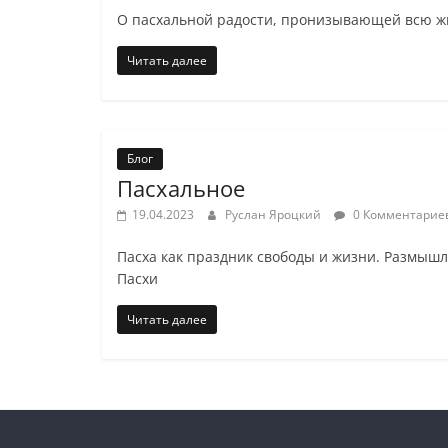
О пасхальной радости, пронизывающей всю жи
Читать далее
Блог
Пасхальное
19.04.2023
Руслан Яроцкий
0 Комментарие
Пасха как праздник свободы и жизни. Размышл
Пасхи
Читать далее