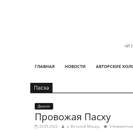
Skip
to
content
«И 
ГЛАВНАЯ
НОВОСТИ
АВТОРСКИЕ КОЛ
Пасха
Диалог
Провожая Пасху
26.05.2023
о. Виталий Моцкус
0 Комментар