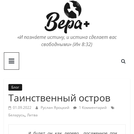
Skip
to
content
«И позна́ете истину, и истина сделает вас
свободными» (Ин 8:32)
Блог
Таинственный остров
01.09.2022
Руслан Яроцкий
1 Комментарий
,
Беларусь
Литва
И будет он как дерево, посаженное при 