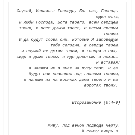
Слушай, Израиль: Господь, Бог наш, Господь 
един есть;
и люби Господа, Бога твоего, всем сердцем 
твоим, и всею душею твоею, и всеми силами 
твоими.
И да будут слова сии, которые Я заповедую 
тебе сегодня, в сердце твоем.
и внушай их детям твоим, и говори о них, 
сидя в доме твоем, и идя дорогою, и ложась 
и вставая;
 и навяжи их в знак на руку твою, и да 
будут они повязкою над глазами твоими,
 и напиши их на косяках дома твоего и на 
воротах твоих. 
Второзаконие (6:4–9)
Живу, под веком подводя черту.
                       И слышу вихрь в 