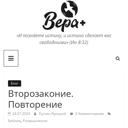
Skip
to
content
«И позна́ете истину, и истина сделает вас
свободными» (Ин 8:32)
Блог
Второзаконие.
Повторение
24.07.2024
Руслан Яроцкий
0 Комментариев
,
Библия
Размышления