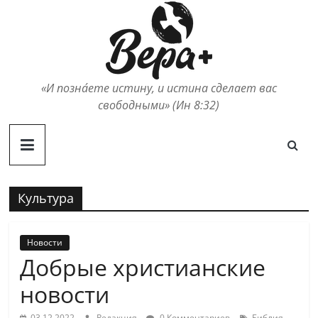
Skip
to
content
«И позна́ете истину, и истина сделает вас
свободными» (Ин 8:32)
Культура
Новости
Добрые христианские
новости
,
03.12.2022
Редакция
0 Комментариев
Библия