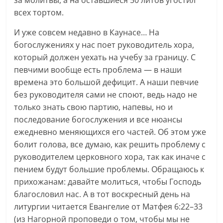
за молитвы, а на оставшиеся 50 литов угостил
всех тортом.
И уже совсем недавно в Каунасе… На
богослужениях у нас поет руководитель хора,
который должен уехать на учебу за границу. С
певчими вообще есть проблема — в наши
времена это большой дефицит. А наши певчие
без руководителя сами не споют, ведь надо не
только знать свою партию, напевы, но и
последование богослужения и все нюансы
ежедневно меняющихся его частей. Об этом уже
болит голова, все думаю, как решить проблему с
руководителем церковного хора, так как иначе с
пением будут большие проблемы. Обращаюсь к
прихожанам: давайте молиться, чтобы Господь
благословил нас. А в тот воскресный день на
литургии читается Евангелие от Матфея 6:22–33
(из Нагорной проповеди о том, чтобы мы не