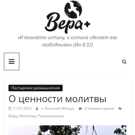
Skip
to
content
«И позна́ете истину, и истина сделает вас
свободными» (Ин 8:32)
Пастырские размышления
О ценности молитвы
11.07.2023
о. Виталий Моцкус
0 Комментариев
,
,
Вера
Молитва
Размышления