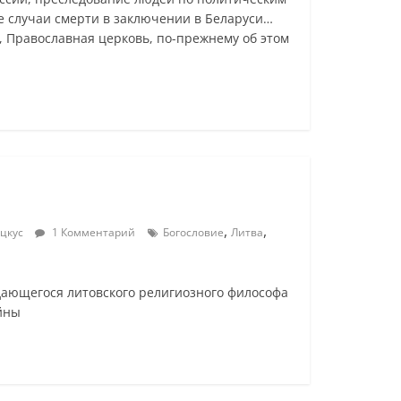
 случаи смерти в заключении в Беларуси…
и, Православная церковь, по-прежнему об этом
,
,
оцкус
1 Комментарий
Богословие
Литва
дающегося литовского религиозного философа
йны