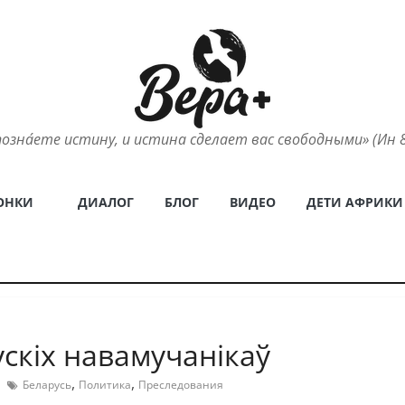
позна́ете истину, и истина сделает вас свободными» (Ин 8
ОНКИ
ДИАЛОГ
БЛОГ
ВИДЕО
ДЕТИ АФРИКИ
ускiх навамучанiкаў
,
,
Беларусь
Политика
Преследования