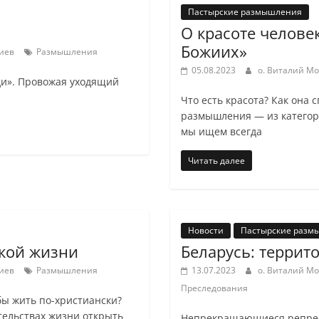
Пастырские размышления
О красоте человек
Божиих»
иев
Размышления
05.08.2023
о. Виталий М
оди». Провожая уходящий
Что есть красота? Как она 
размышления — из категори
мы ищем всегда
Читать далее
Новости
Пастырские разм
ской жизни
Беларусь: террит
иев
Размышления
13.07.2023
о. Виталий М
Преследования
бы жить по-христиански?
тельствах жизни открыть
Непрекращающиеся репрес