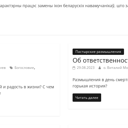
рактэрны працэс замены ікон беларускiх навамучанікаў, што з
Пастырские размышления
Об ответственнос
,
иев
Богословие
29.08.2023
о. Виталий М
Размышления в день смерти
горькая история?
ой и радость в жизни? С чем
е
Читать далее