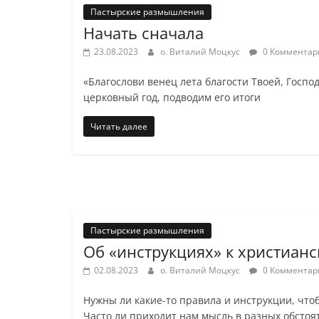
Пастырские размышления
Начать сначала
23.08.2023
о. Виталий Моцкус
0 Комментар
«Благослови венец лета благости Твоей, Госп
церковный год, подводим его итоги
Читать далее
Пастырские размышления
Об «инструкциях» к христиан
02.08.2023
о. Виталий Моцкус
0 Комментар
Нужны ли какие-то правила и инструкции, что
Часто ли приходит нам мысль в разных обстоя