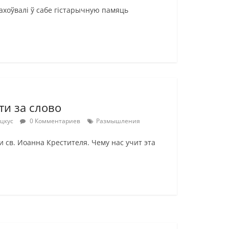
ахоўвалi ў сабе гiстарычную памяць
ти за слово
оцкус
0 Комментариев
Размышления
 св. Иоанна Крестителя. Чему нас учит эта