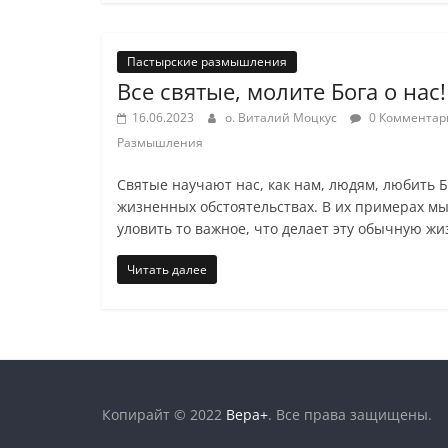
Пастырские размышления
Все святые, молите Бога о нас!
16.06.2023
о. Виталий Моцкус
0 Комментар
Размышления
Святые научают нас, как нам, людям, любить Б
жизненных обстоятельствах. В их примерах м
уловить то важное, что делает эту обычную жи
Читать далее
Копирайт © 2022
Вера+
. Все права защищены.