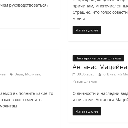
 чем руководствоваться?
причинам, многочисленные
Страшно, что голос совест
молчит
Читать далее
Пастырские размышления
Антанас Мацейна
,
,
иев
Вера
Молитва
30.06.2023
о. Виталий М
Размышления
таемся выполнить какие-то
О личности и наследии вы
Но как важно сменить
и писателя Антанаса Маце
 молитвы
Читать далее