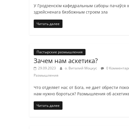
У Гродзенскім кафедральным саборы пачаўся ха
здзейсненага бязбожным строем зла
Читать далее
Пастырские размышления
Зачем нам аскетика?
29.09.2023
о. Виталий Моцкус
0 Комментар
Размышления
Что отделяет нас от Бога, не дает обрести пок
нам нужно бороться? Размышления об аскетик
Читать далее