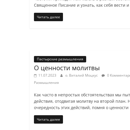
Священное Писание и узнать, как себя вести и
Читать далее
Пастырские размышления
О ценности молитвы
11.07.2023
о. Виталий Моцкус
0 Комментар
Размышления
Как часто в непростых обстоятельствах мы пы
действия, отодвигая молитву на второй план. 
очередность этих действий, помня о ценности
Читать далее