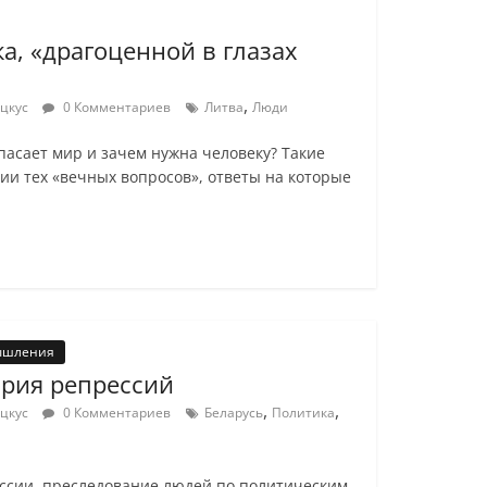
а, «драгоценной в глазах
,
оцкус
0 Комментариев
Литва
Люди
спасает мир и зачем нужна человеку? Такие
и тех «вечных вопросов», ответы на которые
ышления
ория репрессий
,
,
оцкус
0 Комментариев
Беларусь
Политика
сии, преследование людей по политическим